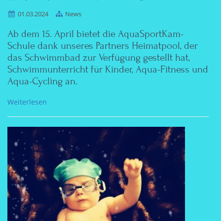
01.03.2024
News
Ab dem 15. April bietet die AquaSportKam-
Schule dank unseres Partners Heimatpool, der
das Schwimmbad zur Verfügung gestellt hat,
Schwimmunterricht für Kinder, Aqua-Fitness und
Aqua-Cycling an.
Weiterlesen