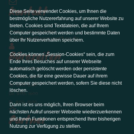
Kontakt
Diese Seite verwendet Cookies, um Ihnen die
bestmögliche Nutzererfahrung auf unserer Website zu
bieten. Cookies sind Textdateien, die auf Ihrem
Telefon 015778744452
Computer gespeichert werden und bestimmte Daten
E-Mail info@aquasportkam.de
über Ihr Nutzerverhalten speichern.
Bürozeiten
Cookies können „Session-Cookies“ sein, die zum
Ende Ihres Besuches auf unserer Webseite
Mo 9:00 - 15:00
automatisch gelöscht werden oder persistente
Cookies, die für eine gewisse Dauer auf ihrem
Di 9:00 - 15:00
Computer gespeichert werden, sofern Sie diese nicht
Mi 9:00- 15:00
löschen.
Do 9:00- 15:00
Fr 9:00- 15:00
Dann ist es uns möglich, Ihren Browser beim
nächsten Aufruf unserer Webseite wiederzuerkennen
Partner
und Ihnen Funktionen entsprechend Ihrer bisherigen
Nutzung zur Verfügung zu stellen.