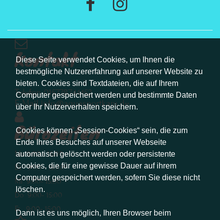
Kontakt
Diese Seite verwendet Cookies, um Ihnen die
bestmögliche Nutzererfahrung auf unserer Website zu
bieten. Cookies sind Textdateien, die auf Ihrem
Telefon 015778744452
Computer gespeichert werden und bestimmte Daten
E-Mail info@aquasportkam.de
über Ihr Nutzerverhalten speichern.
Bürozeiten
Cookies können „Session-Cookies“ sein, die zum
Ende Ihres Besuches auf unserer Webseite
Mo 9:00 - 15:00
automatisch gelöscht werden oder persistente
Cookies, die für eine gewisse Dauer auf ihrem
Di 9:00 - 15:00
Computer gespeichert werden, sofern Sie diese nicht
Mi 9:00- 15:00
löschen.
Do 9:00- 15:00
Fr 9:00- 15:00
Dann ist es uns möglich, Ihren Browser beim