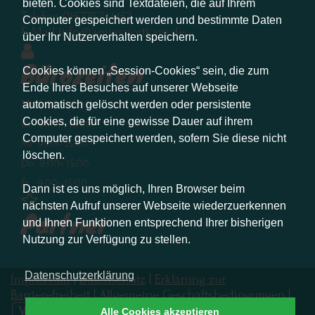
bieten. Cookies sind Textdateien, die auf Ihrem
Telefon 015778744452
Computer gespeichert werden und bestimmte Daten
E-Mail info@aquasportkam.de
über Ihr Nutzerverhalten speichern.
Bürozeiten
Cookies können „Session-Cookies“ sein, die zum
Ende Ihres Besuches auf unserer Webseite
Mo 9:00 - 15:00
automatisch gelöscht werden oder persistente
Cookies, die für eine gewisse Dauer auf ihrem
Di 9:00 - 15:00
Computer gespeichert werden, sofern Sie diese nicht
Mi 9:00- 15:00
löschen.
Do 9:00- 15:00
Fr 9:00- 15:00
Dann ist es uns möglich, Ihren Browser beim
nächsten Aufruf unserer Webseite wiederzuerkennen
Partner
und Ihnen Funktionen entsprechend Ihrer bisherigen
Nutzung zur Verfügung zu stellen.
Datenschutzerklärung
Impressum
|
Datenschutz
|
Erklärung zur
Barrierefreiheit
|
Allgemeine Geschäftsbedingungen
|
Vertrag widerrufen
Alle Cookies akzeptieren